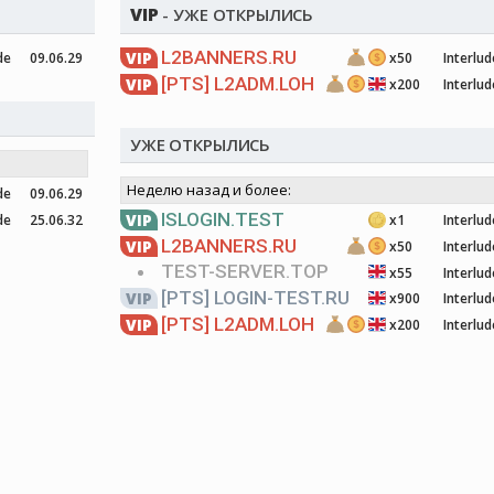
VIP
- УЖЕ ОТКРЫЛИСЬ
L2BANNERS.RU
VIP
de
09.06.29
x50
Interlud
[PTS]
L2ADM.LOH
VIP
x200
Interlud
УЖЕ ОТКРЫЛИСЬ
Неделю назад и более:
de
09.06.29
ISLOGIN.TEST
VIP
de
25.06.32
x1
Interlud
L2BANNERS.RU
VIP
x50
Interlud
TEST-SERVER.TOP
x55
Interlud
[PTS]
LOGIN-TEST.RU
VIP
x900
Interlud
[PTS]
L2ADM.LOH
VIP
x200
Interlud