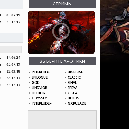
СТРИМЫ
e
05.07.19
e
23.12.17
e
14.06.24
ВЫБЕРИТЕ ХРОНИКИ
e
05.07.19
e
23.03.18
INTERLUDE
HIGH FIVE
EPILOGUE
CLASSIC
e
28.12.17
GOD
FINAL
e
23.12.17
LINDVIOR
FREYA
ERTHEIA
C1-C4
ODYSSEY
HELIOS
INTERLUDE+
G.CRUSADE