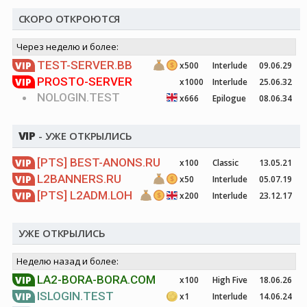
СКОРО ОТКРОЮТСЯ
Через неделю и более:
TEST-SERVER.BB
VIP
x500
Interlude
09.06.29
PROSTO-SERVER
VIP
x1000
Interlude
25.06.32
NOLOGIN.TEST
x666
Epilogue
08.06.34
VIP
- УЖЕ ОТКРЫЛИСЬ
[PTS]
BEST-ANONS.RU
VIP
x100
Classic
13.05.21
L2BANNERS.RU
VIP
x50
Interlude
05.07.19
[PTS]
L2ADM.LOH
VIP
x200
Interlude
23.12.17
УЖЕ ОТКРЫЛИСЬ
Неделю назад и более:
LA2-BORA-BORA.COM
VIP
x100
High Five
18.06.26
ISLOGIN.TEST
VIP
x1
Interlude
14.06.24