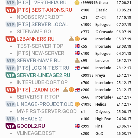
[PTS]
L2ERTHEIA.RU
VIP
x999999
Ertheia
17.06.21
[PTS]
BEST-ANONS.RU
VIP
x100
Classic
13.05.21
NOOBSERVER.BOT
x21
C1-C4
17.10.19
[PTS]
SERVER.LOCAL
VIP
x1000
Epilogue
07.07.19
SITENAME.GO
x777
G.Crusade
06.07.19
L2BANNERS.RU
VIP
x50
Interlude
05.07.19
TEST-SERVER.TOP
x55
Interlude
23.03.18
[PTS]
NEW-SERVER
x100
Epilogue
04.01.18
SERVER-NAME.RU
VIP
x99
Lindvior
29.12.17
[PTS]
LOGIN-TEST.RU
VIP
x900
Interlude
28.12.17
SERVER-LINEAGE2.RU
VIP
x99999
Freya
26.12.17
INTERLUDE-DOP.TOP
x700
Interlude+
25.12.17
[PTS]
L2ADM.LOH
VIP
x200
Interlude
23.12.17
SERVERSTIP.TOP
x666
Interlude+
22.12.17
LINEAGE-PROJECT.OLD
VIP
x1090
Helios
21.12.17
MY-FIRST-SERVER.GOOD
x1
Odyssey
25.06.17
LINEAGE 2
VIP
x100
High Five
24.06.17
GOODL2.RU
VIP
x999
Final
20.06.17
VLINEAGE.BEST
x200
GoD
26.03.17