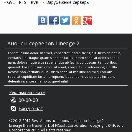
GVE
PTS
RVR
Зарубежные серверы
Анонсы серверов Lineage 2
Lorem ipsum dolor sit amet, consectetur adipisicing elit. Iusto delectus,
veritatis nihil itaque quam sit dolor facilis. Ipsam repellat debitis eaque
nam, doloremque eius repellendus ab facilis quibusdam temporibus
quaerat! Lorem ipsum dolor sit amet, consectetur adipisicing elit. Illo
beatae non veritatis, quibusdam repellat mollitia! Animi quisquam
repellat cupiditate iusto numquam, laudantium, voluptates incidunt
deleniti inventore nemo ut quod nihil.
Реклама на сайте
00-00-00
Вход в чат
© 2012-2017 Best-Anons.ru —
новые сервера Lineage 2
Lineage II is a trademark of NCsoft Corporation. Copyright © NCsoft
Corporation 2017. All rights reserved.